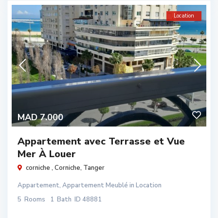
Location
MAD 7.000
Appartement avec Terrasse et Vue
Mer À Louer
corniche ,
Corniche
,
Tanger
Appartement
,
Appartement Meublé
in
Location
5
Rooms
1
Bath
ID
48881