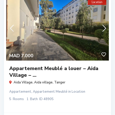
Location
MAD 7.000
Appartement Meublé a louer – Aida
Village – ...
Aida Village,
Aida village
,
Tanger
Appartement
,
Appartement Meublé
in
Location
5
Rooms
1
Bath
ID
48905