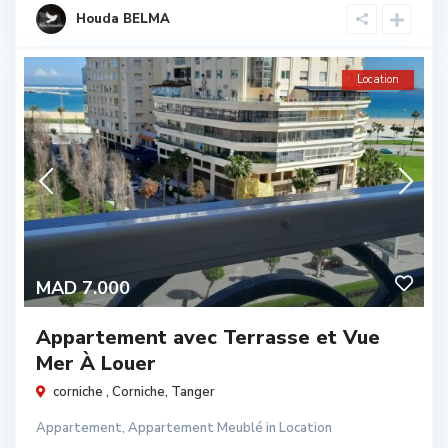
Houda BELMA
Location
MAD 7.000
Appartement avec Terrasse et Vue
Mer À Louer
corniche ,
Corniche
,
Tanger
Appartement
,
Appartement Meublé
in
Location