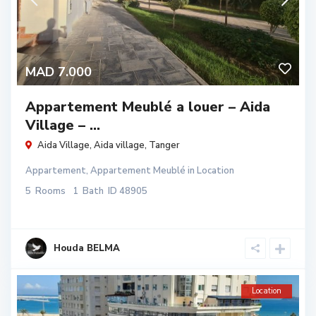
MAD 7.000
Appartement Meublé a louer – Aida
Village – ...
Aida Village,
Aida village
,
Tanger
Appartement
,
Appartement Meublé
in
Location
5
Rooms
1
Bath
ID
48905
Houda BELMA
Location