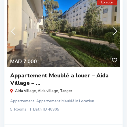
Location
MAD 7.000
Appartement Meublé a louer – Aida
Village – ...
Aida Village,
Aida village
,
Tanger
Appartement
,
Appartement Meublé
in
Location
5
Rooms
1
Bath
ID
48905