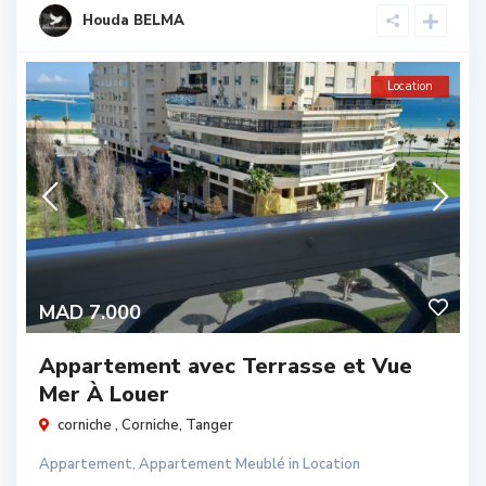
Houda BELMA
Location
MAD 7.000
Appartement avec Terrasse et Vue
Mer À Louer
corniche ,
Corniche
,
Tanger
Appartement
,
Appartement Meublé
in
Location