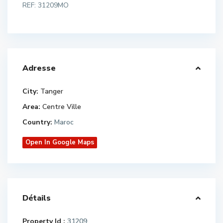
REF: 31209MO
Adresse
City:
Tanger
Area:
Centre Ville
Country:
Maroc
Open In Google Maps
Détails
Property Id :
31209