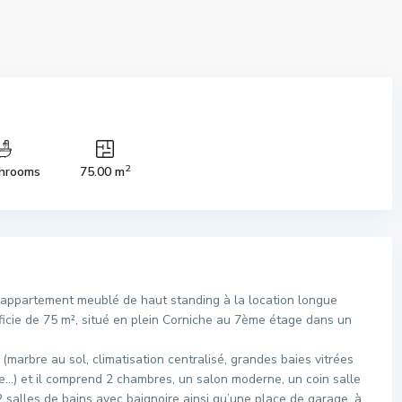
2
hrooms
75.00 m
 appartement meublé de haut standing à la location longue
ficie de 75 m², situé en plein Corniche au 7ème étage dans un
marbre au sol, climatisation centralisé, grandes baies vitrées
e…) et il comprend 2 chambres, un salon moderne, un coin salle
 salles de bains avec baignoire ainsi qu’une place de garage, à