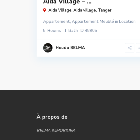
Aida Village – ...
Aida Village,
Aida village
,
Tanger
Appartement
,
Appartement Meublé
in
Location
5
Rooms
1
Bath
ID
48905
Houda BELMA
À propos de
BELMA IMMOBILIER