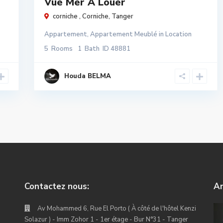
Vue Mer À Louer
corniche ,
Corniche
,
Tanger
Appartement
,
Appartement Meublé
in
Location
5
Rooms
1
Bath
ID
48881
Houda BELMA
Contactez nous:
An
Av Mohammed 6, Rue El Porto ( À côté de l'hôtel Kenzi
Solazur ) - Imm Zohor 1 - 1er étage - Bur N°31 - Tanger