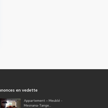
nonces en vedette
Appartement – Meublé -
Mesnana-Tange...